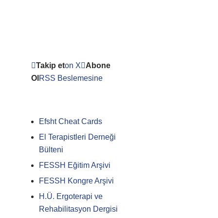
Takip et
on X
Abone
Ol
RSS Beslemesine
Efsht Cheat Cards
El Terapistleri Derneği
Bülteni
FESSH Eğitim Arşivi
FESSH Kongre Arşivi
H.Ü. Ergoterapi ve
Rehabilitasyon Dergisi