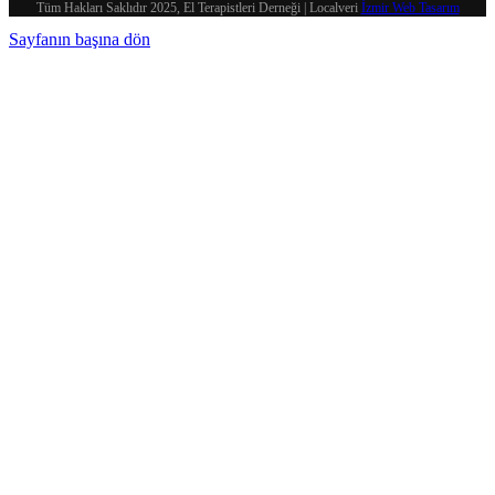
Tüm Hakları Saklıdır 2025, El Terapistleri Derneği | Localveri
İzmir Web Tasarım
Sayfanın başına dön