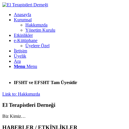
Anasayfa
Kurumsal
Hakkımızda
Yönetim Kurulu
Etkinlikler
e-Kütüphane
Üyelere Özel
İletişim
Üyelik
Ara
Menu
Menu
IFSHT ve EFSHT Tam Üyesidir
Link to: Hakkımızda
El Terapistleri Derneği
Biz Kimiz…
HABERLER / ETKİNLİKLER