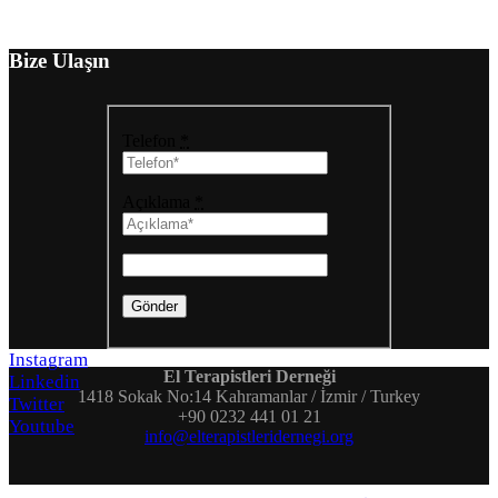
Bize Ulaşın
Telefon
*
Açıklama
*
Instagram
El Terapistleri Derneği
Linkedin
1418 Sokak No:14 Kahramanlar / İzmir / Turkey
Twitter
+90 0232 441 01 21
Youtube
info@elterapistleridernegi.org