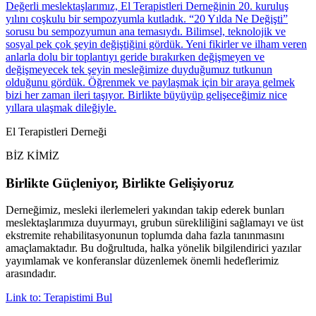
Değerli meslektaşlarımız, El Terapistleri Derneğinin 20. kuruluş
yılını coşkulu bir sempozyumla kutladık. “20 Yılda Ne Değişti”
sorusu bu sempozyumun ana temasıydı. Bilimsel, teknolojik ve
sosyal pek çok şeyin değiştiğini gördük. Yeni fikirler ve ilham veren
anlarla dolu bir toplantıyı geride bırakırken değişmeyen ve
değişmeyecek tek şeyin mesleğimize duyduğumuz tutkunun
olduğunu gördük. Öğrenmek ve paylaşmak için bir araya gelmek
bizi her zaman ileri taşıyor. Birlikte büyüyüp gelişeceğimiz nice
yıllara ulaşmak dileğiyle.
El Terapistleri Derneği
BİZ KİMİZ
Birlikte Güçleniyor, Birlikte Gelişiyoruz
Derneğimiz, mesleki ilerlemeleri yakından takip ederek bunları
meslektaşlarımıza duyurmayı, grubun sürekliliğini sağlamayı ve üst
ekstremite rehabilitasyonunun toplumda daha fazla tanınmasını
amaçlamaktadır. Bu doğrultuda, halka yönelik bilgilendirici yazılar
yayımlamak ve konferanslar düzenlemek önemli hedeflerimiz
arasındadır.
Link to: Terapistimi Bul